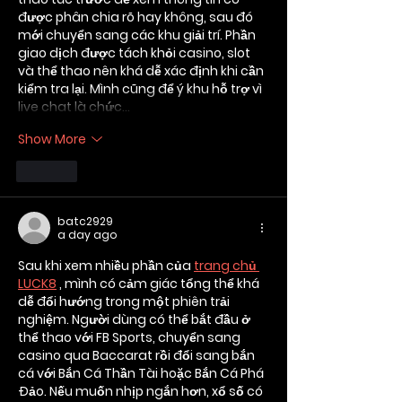
được phân chia rõ hay không, sau đó 
mới chuyển sang các khu giải trí. Phần 
giao dịch được tách khỏi casino, slot 
và thể thao nên khá dễ xác định khi cần 
kiểm tra lại. Mình cũng để ý khu hỗ trợ vì 
live chat là chức…
Show More
Like
batc2929
a day ago
Sau khi xem nhiều phần của 
trang chủ 
LUCK8
 , mình có cảm giác tổng thể khá 
dễ đổi hướng trong một phiên trải 
nghiệm. Người dùng có thể bắt đầu ở 
thể thao với FB Sports, chuyển sang 
casino qua Baccarat rồi đổi sang bắn 
cá với Bắn Cá Thần Tài hoặc Bắn Cá Phá 
Đảo. Nếu muốn nhịp ngắn hơn, xổ số có 