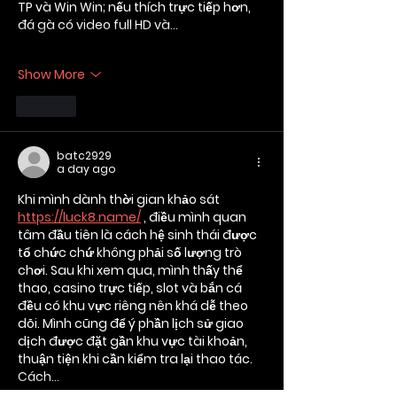
TP và Win Win; nếu thích trực tiếp hơn, 
đá gà có video full HD và…
Show More
Like
batc2929
a day ago
Khi mình dành thời gian khảo sát 
https://luck8.name/
 , điều mình quan 
tâm đầu tiên là cách hệ sinh thái được 
tổ chức chứ không phải số lượng trò 
chơi. Sau khi xem qua, mình thấy thể 
thao, casino trực tiếp, slot và bắn cá 
đều có khu vực riêng nên khá dễ theo 
dõi. Mình cũng để ý phần lịch sử giao 
dịch được đặt gần khu vực tài khoản, 
thuận tiện khi cần kiểm tra lại thao tác. 
Cách…