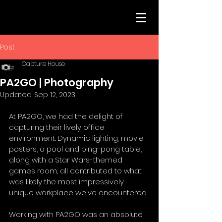
Post
Capture House
PA2GO | Photography
Updated:
Sep 12, 2023
At PA2GO, we had the delight of 
capturing their lively office 
environment. Dynamic lighting, movie 
posters, a pool and ping-pong table, 
along with a Star Wars-themed 
games room, all contributed to what 
was likely the most impressively 
unique workplace we've encountered.
Working with PA2GO was an absolute 