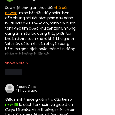
Sau một thời gian theo dõi 
nhà cái 
new88
,
 mình bắt đầu để ý nhiều hơn 
đến những chi tiết nằm phía sau cách 
bố trí ban đầu. Trước đó, mình chỉ quan 
tâm việc tìm được khu cần xem, nhưng 
càng tìm hiểu lâu càng thấy phần tài 
khoản được tách khá rõ khỏi khu giải trí. 
Việc này có ích khi cần chuyển sang 
kiểm tra giao dịch hoặc thông tin đăng 
nhập mà không bị lẫn với…
Show More
Like
Gaudy Gabs
18 hours ago
Điều mình thường kiểm tra đầu tiên ở 
new 88
 là cách tài khoản và giao dịch 
được tổ chức. Mình thường mở lịch sử 
thao tác trước để xem thông tin có 